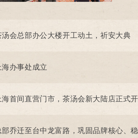
茶汤会总部办公大楼开工动土，祈安大典
上海办事处成立
上海首间直营门市，茶汤会新大陆店正式
总部乔迁至台中龙富路，巩固品牌核心、