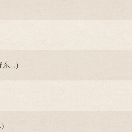
..)
)