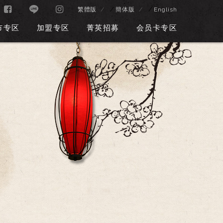
/
/
繁體版
簡体版
English
市专区
加盟专区
菁英招募
会员卡专区