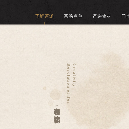
了解茶汤
茶汤点单
严选食材
门
Revolution of Tea
Creativity
真心调和
，
让幸福回甘