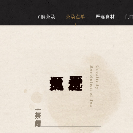
了解茶汤
茶汤点单
严选食材
门
Revolution of Tea
Creativity
一杯茶
，
怎样才叫好