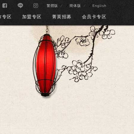
/
/
繁體版
簡体版
English
市专区
加盟专区
菁英招募
会员卡专区